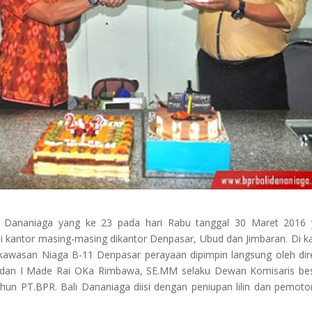
i Dananiaga yang ke 23 pada hari Rabu tanggal 30 Maret 2016 
 kantor masing-masing dikantor Denpasar, Ubud dan Jimbaran. Di k
 kawasan Niaga B-11 Denpasar perayaan dipimpin langsung oleh dir
M dan I Made Rai OKa Rimbawa, SE.MM selaku Dewan Komisaris be
hun PT.BPR. Bali Dananiaga diisi dengan peniupan lilin dan pemot