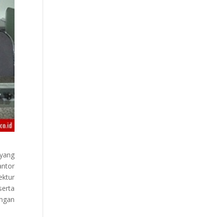
yang
antor
ektur
serta
ongan